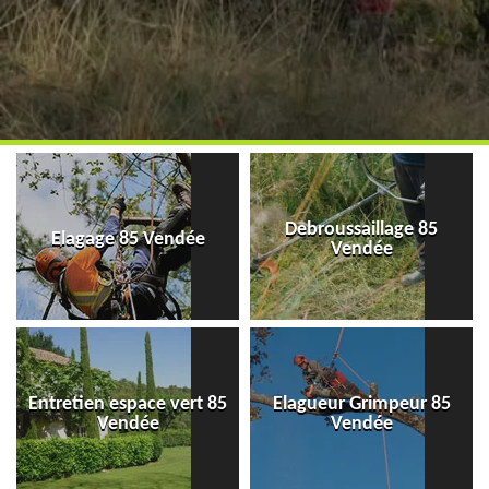
Debroussaillage 85
Elagage 85 Vendée
Vendée
Entretien espace vert 85
Elagueur Grimpeur 85
Vendée
Vendée