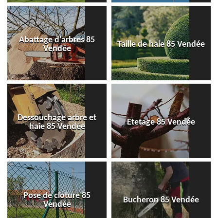
Abattage d'arbres 85
Taille de haie 85 Vendée
Vendée
Dessouchage arbre et
Etetage 85 Vendée
haie 85 Vendée
Pose de cloture 85
Bucheron 85 Vendée
Vendée