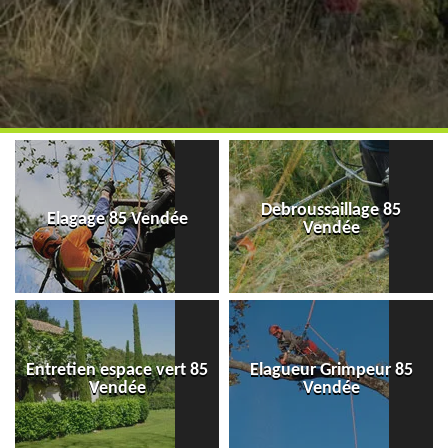
Debroussaillage 85
Elagage 85 Vendée
Vendée
Entretien espace vert 85
Elagueur Grimpeur 85
Vendée
Vendée