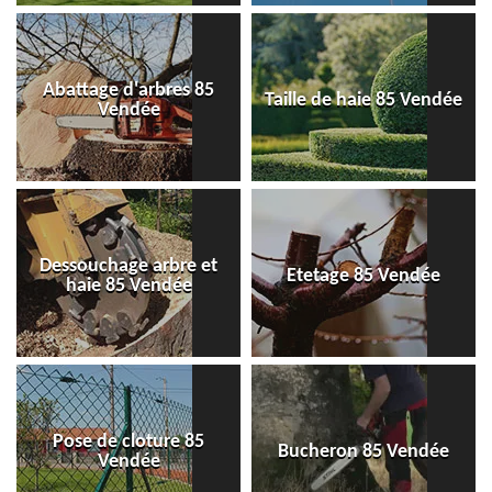
Abattage d'arbres 85
Taille de haie 85 Vendée
Vendée
Dessouchage arbre et
Etetage 85 Vendée
haie 85 Vendée
Pose de cloture 85
Bucheron 85 Vendée
Vendée