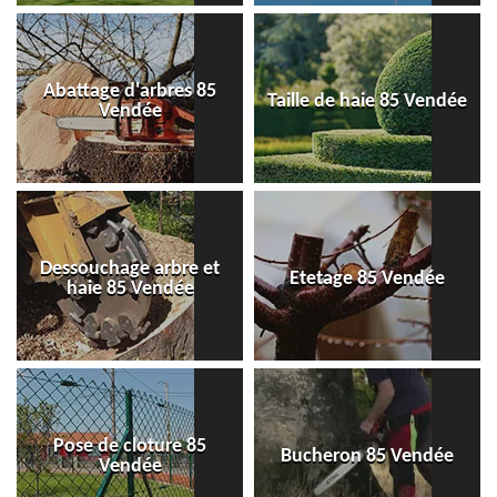
Abattage d'arbres 85
Taille de haie 85 Vendée
Vendée
Dessouchage arbre et
Etetage 85 Vendée
haie 85 Vendée
Pose de cloture 85
Bucheron 85 Vendée
Vendée