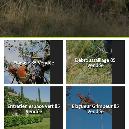
Debroussaillage 85
Elagage 85 Vendée
Vendée
Entretien espace vert 85
Elagueur Grimpeur 85
Vendée
Vendée