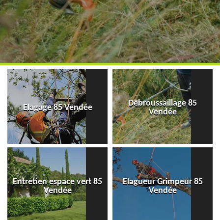
Debroussaillage 85
Elagage 85 Vendée
Vendée
Entretien espace vert 85
Elagueur Grimpeur 85
Vendée
Vendée