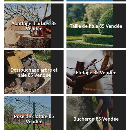
Abattage d'arbres 85
Taille de haie 85 Vendée
Vendée
Dessouchage arbre et
Etetage 85 Vendée
haie 85 Vendée
Pose de cloture 85
Bucheron 85 Vendée
Vendée