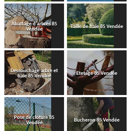
Abattage d'arbres 85
Taille de haie 85 Vendée
Vendée
Dessouchage arbre et
Etetage 85 Vendée
haie 85 Vendée
Pose de cloture 85
Bucheron 85 Vendée
Vendée