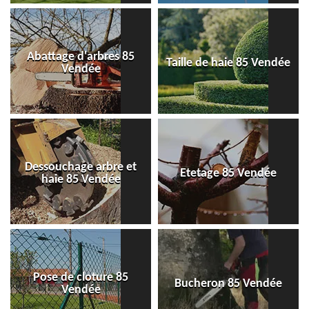
Abattage d'arbres 85
Taille de haie 85 Vendée
Vendée
Dessouchage arbre et
Etetage 85 Vendée
haie 85 Vendée
Pose de cloture 85
Bucheron 85 Vendée
Vendée