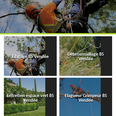
Debroussaillage 85
Elagage 85 Vendée
Vendée
Entretien espace vert 85
Elagueur Grimpeur 85
Vendée
Vendée