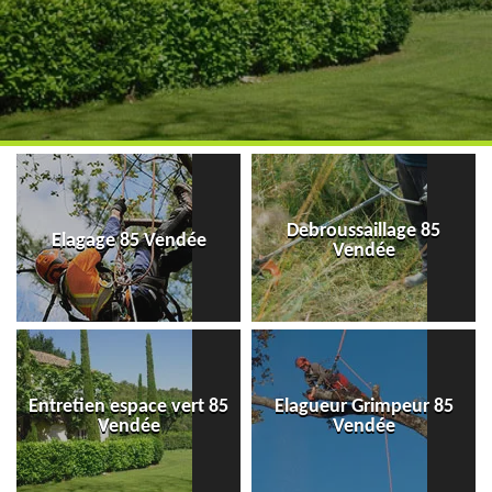
Debroussaillage 85
Elagage 85 Vendée
Vendée
Entretien espace vert 85
Elagueur Grimpeur 85
Vendée
Vendée