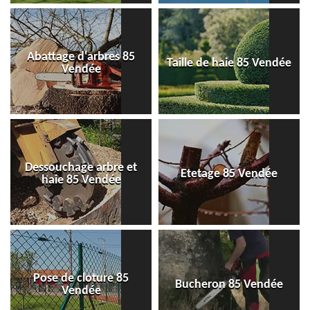
Abattage d'arbres 85
Taille de haie 85 Vendée
Vendée
Dessouchage arbre et
Etetage 85 Vendée
haie 85 Vendée
Pose de cloture 85
Bucheron 85 Vendée
Vendée