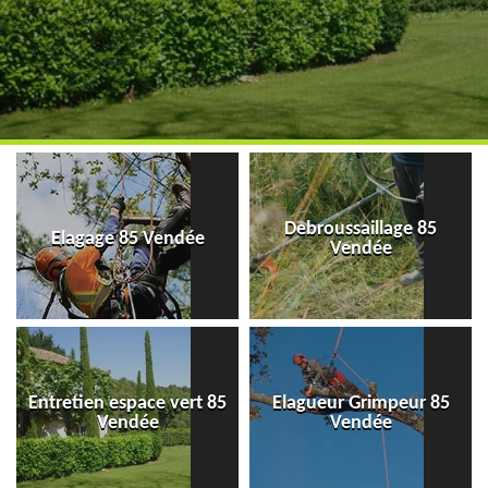
Debroussaillage 85
Elagage 85 Vendée
Vendée
Entretien espace vert 85
Elagueur Grimpeur 85
Vendée
Vendée