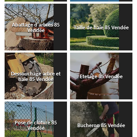
Abattage d'arbres 85
Taille de haie 85 Vendée
Vendée
Dessouchage arbre et
Etetage 85 Vendée
haie 85 Vendée
Pose de cloture 85
Bucheron 85 Vendée
Vendée