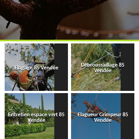
Debroussaillage 85
Elagage 85 Vendée
Vendée
Entretien espace vert 85
Elagueur Grimpeur 85
Vendée
Vendée