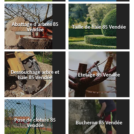
Abattage d'arbres 85
Taille de haie 85 Vendée
Vendée
Dessouchage arbre et
Etetage 85 Vendée
haie 85 Vendée
Pose de cloture 85
Bucheron 85 Vendée
Vendée