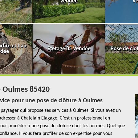
Vendée
V
rbre et haie
Etetage 85 Vendée
Pose de clo
ndée
e Oulmes 85420
ervice pour une pose de clôture à Oulmes
aysager qui propose ses services à Oulmes. Si vous avez un
adresser à Chatelain Elagage. C’est un professionnel en
ur procéder à une pose de clôture dans les normes. Quel que
onfiance. Il vous fera profiter de son expertise pour vous