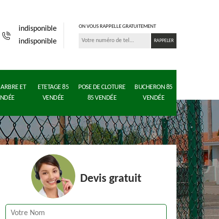
ON VOUS RAPPELLE GRATUITEMENT
indisponible
indisponible
ARBRE ET
ETETAGE 85
POSE DE CLOTURE
BUCHERON 85
ENDÉE
VENDÉE
85 VENDÉE
VENDÉE
Devis gratuit