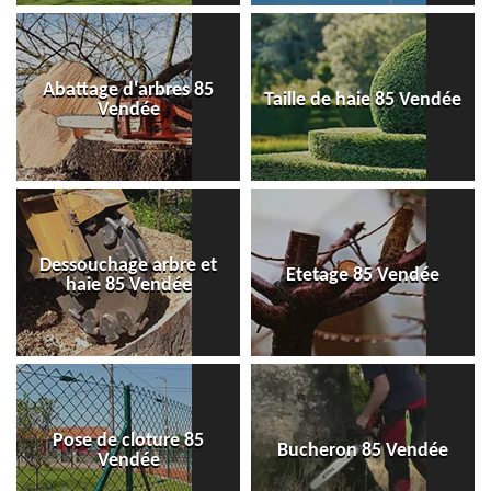
Abattage d'arbres 85
Taille de haie 85 Vendée
Vendée
Dessouchage arbre et
Etetage 85 Vendée
haie 85 Vendée
Pose de cloture 85
Bucheron 85 Vendée
Vendée