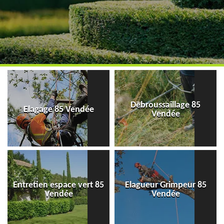
Debroussaillage 85
Elagage 85 Vendée
Vendée
Entretien espace vert 85
Elagueur Grimpeur 85
Vendée
Vendée