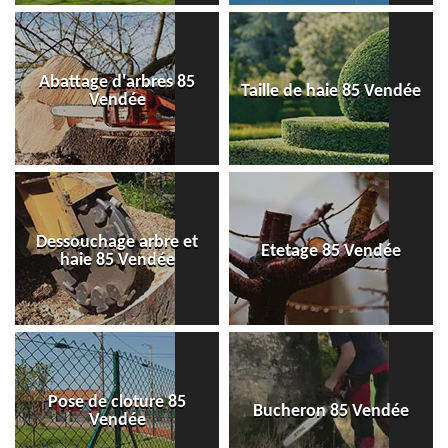
Abattage d'arbres 85
Taille de haie 85 Vendée
Vendée
Dessouchage arbre et
Etetage 85 Vendée
haie 85 Vendée
Pose de cloture 85
Bucheron 85 Vendée
Vendée