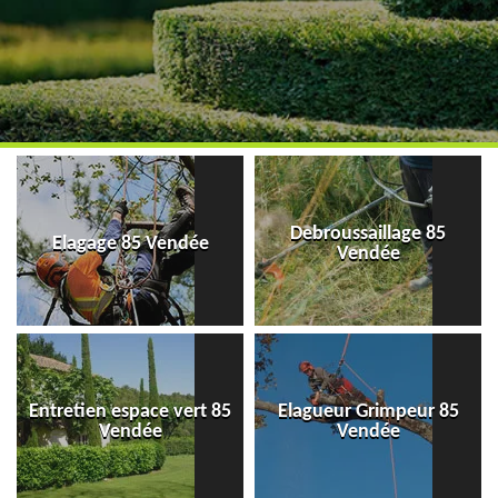
Debroussaillage 85
Elagage 85 Vendée
Vendée
Entretien espace vert 85
Elagueur Grimpeur 85
Vendée
Vendée