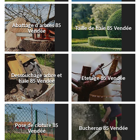
Abattage d'arbres 85
Taille de haie 85 Vendée
Vendée
Dessouchage arbre et
Etetage 85 Vendée
haie 85 Vendée
Pose de cloture 85
Bucheron 85 Vendée
Vendée