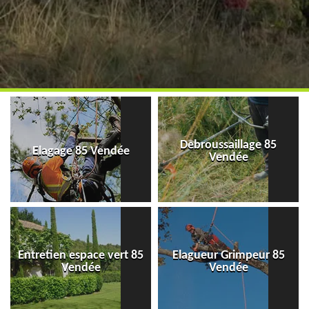
Debroussaillage 85
Elagage 85 Vendée
Vendée
Entretien espace vert 85
Elagueur Grimpeur 85
Vendée
Vendée