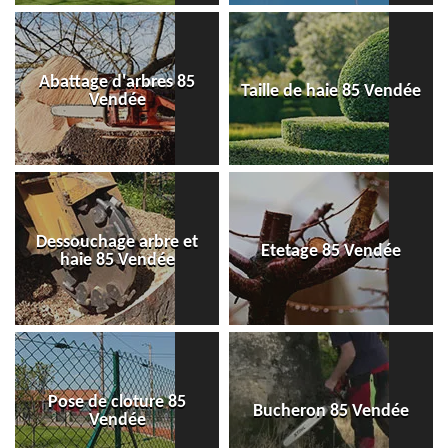
Abattage d'arbres 85
Taille de haie 85 Vendée
Vendée
Dessouchage arbre et
Etetage 85 Vendée
haie 85 Vendée
Pose de cloture 85
Bucheron 85 Vendée
Vendée