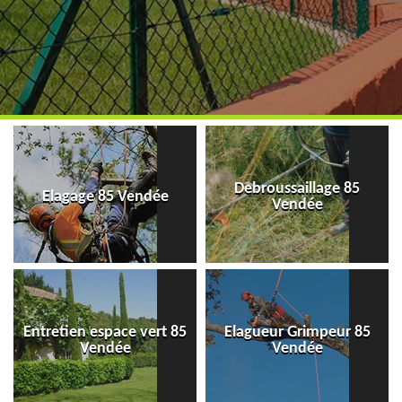
Debroussaillage 85
Elagage 85 Vendée
Vendée
Entretien espace vert 85
Elagueur Grimpeur 85
Vendée
Vendée