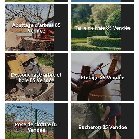
Abattage d'arbres 85
Taille de haie 85 Vendée
Vendée
Dessouchage arbre et
Etetage 85 Vendée
haie 85 Vendée
Pose de cloture 85
Bucheron 85 Vendée
Vendée