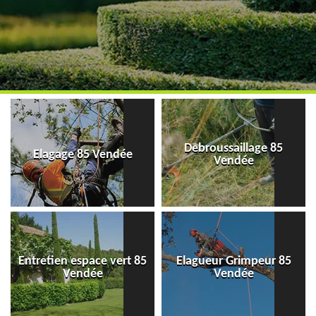
Debroussaillage 85
Elagage 85 Vendée
Vendée
Entretien espace vert 85
Elagueur Grimpeur 85
Vendée
Vendée