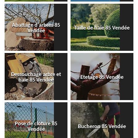
Abattage d'arbres 85
Taille de haie 85 Vendée
Vendée
Dessouchage arbre et
Etetage 85 Vendée
haie 85 Vendée
Pose de cloture 85
Bucheron 85 Vendée
Vendée