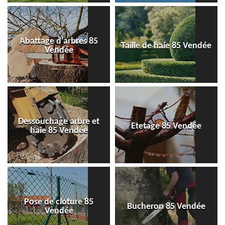
Abattage d'arbres 85
Taille de haie 85 Vendée
Vendée
Dessouchage arbre et
Etetage 85 Vendée
haie 85 Vendée
Pose de cloture 85
Bucheron 85 Vendée
Vendée