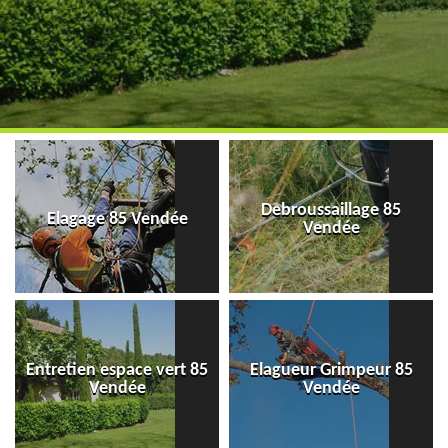
Debroussaillage 85
Elagage 85 Vendée
Vendée
Entretien espace vert 85
Elagueur Grimpeur 85
Vendée
Vendée